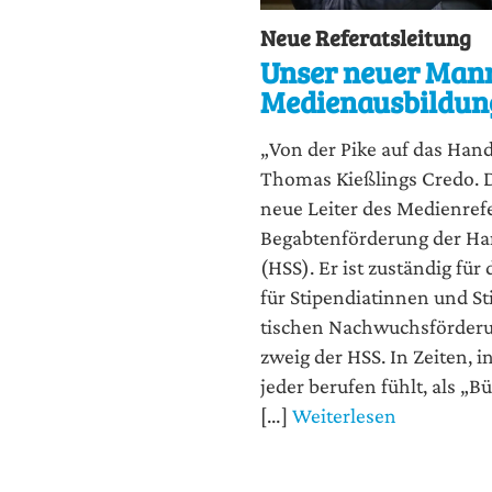
Neue Referatsleitung
Unser neuer Mann
Medienausbildun
„Von der Pike auf das Hand­
Tho­mas Kieß­lings Cre­do. D
neue Lei­ter des Medi­en­re­fe
Begab­ten­för­de­rung der Ha
(HSS). Er ist zustän­dig für
für Sti­pen­dia­tin­nen und Sti
ti­schen Nach­wuchs­för­de­r
zweig der HSS. In Zei­ten, 
jeder beru­fen fühlt, als „Bür­
[…]
Weiterlesen