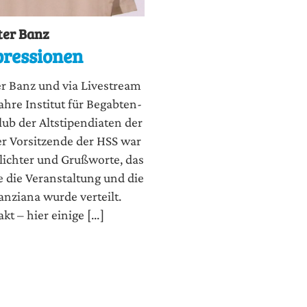
ter Banz
pressionen
ter Banz und via Live­stream
ah­re Insti­tut für Begab­ten­
ub der Alt­sti­pen­dia­ten der
r Vor­sit­zen­de der HSS war
ich­ter und Gruß­wor­te, das
 die Ver­an­stal­tung und die
n­zia­na wur­de ver­teilt.
akt – hier eini­ge […]