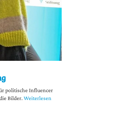
ng
 poli­ti­sche Influen­cer
die Bilder.
Weiterlesen