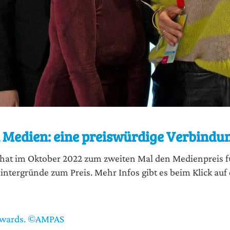
en Medien: eine preiswürdige Verbindu
hat im Okto­ber 2022 zum zwei­ten Mal den Medi­en­preis für
in­ter­grün­de zum Preis. Mehr Infos gibt es beim Klick auf 