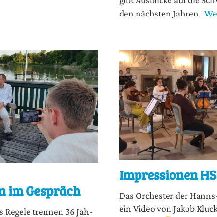
den nächs­ten Jahren.
Wei
Impressionen HS
n im Gespräch
Das Orches­ter der Hanns-S
ein Video von Jakob Kluck; 
us Rege­le tren­nen 36 Jah­