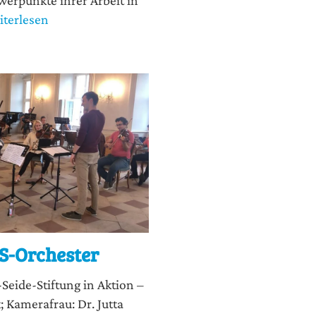
terlesen
S-Orchester
ei­de-Stif­tung in Akti­on –
Kame­ra­frau: Dr. Jut­ta