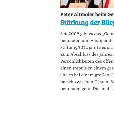
Peter Altmaier beim G
Stärkung der Bür
Seit 2009 gibt es das „Gemei
pen­dia­ten und Alt­sti­pen­d
Stif­tung, 2022 jähr­te es si
Zum Abschluss des Jah­res s
Per­sön­lich­kei­ten des öff
einen Impuls zu einem gesel
ehe es bei einem gro­ßen Ge
tausch zwi­schen Gäs­ten, Sti
pen­dia­ten geht. Dies­mal [