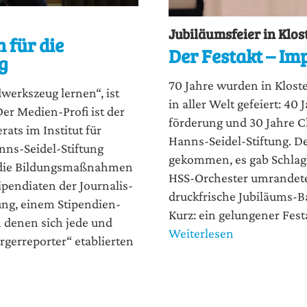
Jubiläumsfeier in Klos
 für die
Der Festakt – Im
g
70 Jah­re wur­den in Klos­
werks­zeug ler­nen“, ist
in aller Welt gefei­ert: 40 J
er Medi­en-Pro­fi ist der
för­de­rung und 30 Jah­re Cl
­rats im Insti­tut für
Hanns-Sei­del-Stif­tung. De
nns-Sei­del-Stif­tung
gekom­men, es gab Schlag­l
 die Bil­dungs­maß­nah­men
HSS-Orches­ter umran­de­te
­pen­dia­ten der Jour­na­lis­
druck­fri­sche Jubi­lä­ums-Ba
ung, einem Sti­pen­di­en­
Kurz: ein gelun­ge­ner Fest­
in denen sich jede und
Weiterlesen
ger­re­por­ter“ eta­blier­ten