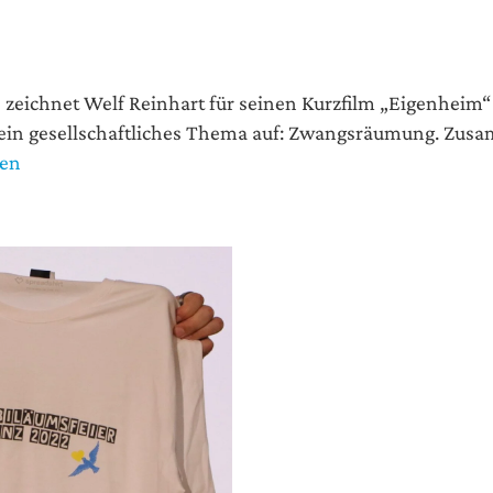
zeich­net Welf Rein­hart für sei­nen Kurz­film „Eigen­heim“ 
 ein gesell­schaft­li­ches The­ma auf: Zwangs­räu­mung. Zus
sen