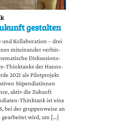
nk
ukunft gestalten
und Kol­la­bo­ra­ti­on – drei
ines mit­ein­an­der ver­bin­
he­ma­ti­sche Dis­kus­si­ons­
a­ten-Thinktanks der Hanns-
r­de 2021 als Pilot­pro­jekt
ti­ven Sti­pen­dia­tin­nen
n­ce, aktiv die Zukunft
n­dia­ten-Thinktank ist eine
, bei der grup­pen­wei­se an
gear­bei­tet wird, um […]