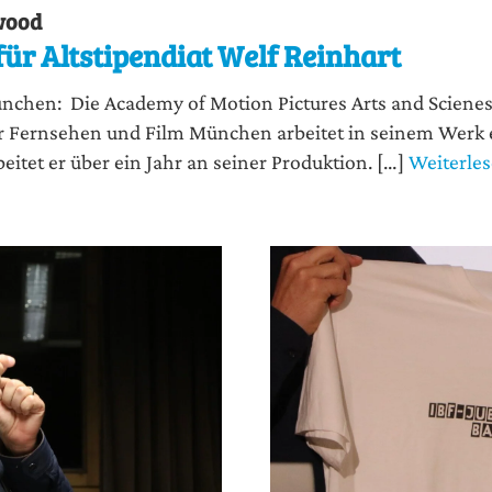
wood
ür Altstipendiat Welf Reinhart
­chen: Die Aca­de­my of Moti­on Pic­tures Arts and Scie­nes 
ür Fern­se­hen und Film Mün­chen arbei­tet in sei­nem Werk
i­tet er über ein Jahr an sei­ner Pro­duk­ti­on. […]
Weiterle