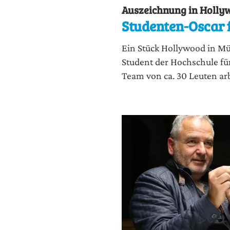
Auszeichnung in Holly
Studenten-Oscar f
Ein Stück Hol­ly­wood in Mün
Stu­dent der Hoch­schu­le f
Team von ca. 30 Leu­ten arbe