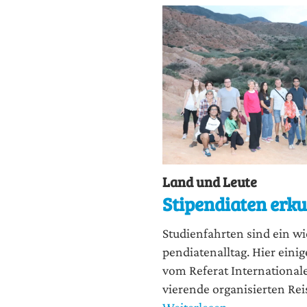
Land und Leute
Stipendiaten erku
Stu­di­en­fahr­ten sind ein wi
pen­dia­ten­all­tag. Hier eini
vom Refe­rat Inter­na­tio­na­
vie­ren­de orga­ni­sier­ten Re
Weiterlesen