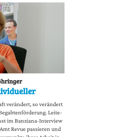
öhringer
ividueller
ft ver­än­dert, so ver­än­dert
Begab­ten­för­de­rung. Lei­te­
ässt im Ban­zia­na-Inter­view
m Amt Revue pas­sie­ren und
hwer­punk­te ihrer Arbeit in