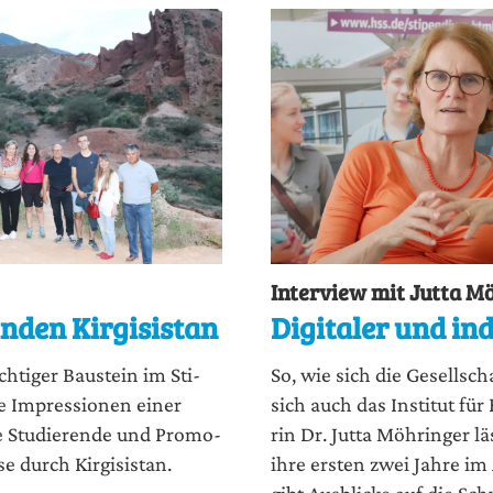
Interview mit Jutta M
nden Kirgisistan
Digitaler und ind
ch­ti­ger Bau­stein im Sti­
So, wie sich die Gesell­scha
­ge Impres­sio­nen einer
sich auch das Insti­tut für 
le Stu­die­ren­de und Pro­mo­
rin Dr. Jut­ta Möh­rin­ger l
i­se durch Kirgisistan.
ihre ers­ten zwei Jah­re i
gibt Aus­bli­cke auf die Sc