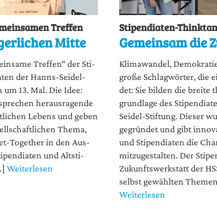
emeinsamen Treffen
Stipendiaten-Thinkta
gerlichen Mitte
Gemeinsam die Z
n­sa­me Tref­fen“ der Sti­
Kli­ma­wan­del, Demo­kra­tie 
ia­ten der Hanns-Sei­del-
gro­ße Schlag­wör­ter, die e
ch um 13. Mal. Die Idee:
det: Sie bil­den die brei­te t
pre­chen her­aus­ra­gen­de
grund­la­ge des Sti­pen­di
ent­li­chen Lebens und geben
Sei­del-Stif­tung. Die­ser wu
l­schaft­li­chen The­ma,
gegrün­det und gibt inno­va­
t-Tog­e­ther in den Aus­
und Sti­pen­dia­ten die Cha
­pen­dia­ten und Alt­sti­
mitzugestalten. Der Sti­pe
…]
Weiterlesen
Zukunfts­werk­statt der HSS
selbst gewähl­ten The­men 
Weiterlesen