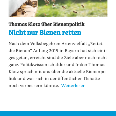
Thomas Klotz über Bienenpolitik
Nicht nur Bienen retten
Nach dem Volks­be­geh­ren Arten­viel­falt „Ret­tet
die Bie­nen“ Anfang 2019 in Bay­ern hat sich eini­
ges getan, erreicht sind die Zie­le aber noch nicht
ganz. Poli­tik­wis­sen­schaft­ler und Imker Tho­mas
Klotz sprach mit uns über die aktu­el­le Bie­nen­po­
li­tik und was sich in der öffent­li­chen Debat­te
noch ver­bes­sern könnte.
Weiterlesen