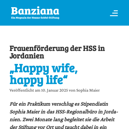
Frauenförderung der HSS in
Jordanien
„Happy wife,
happy life“
Veröffentlicht am 10. Januar 2025 von Sophia Maier
Für ein Prak­ti­kum ver­schlug es Sti­pen­dia­tin
Sophia Mai­er in das HSS-Regio­nal­bü­ro in Jor­da­
ni­en. Zwei Mona­te lang beglei­tet sie die Arbeit
der Stif­tung vor Ort und taucht dabei in ein