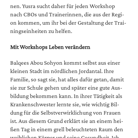
nen. Yus­ra sucht daher für jeden Work­shop
nach CBOs und Trai­ne­rin­nen, die aus der Regi­
on kom­men, um ihr bei der Gestal­tung der Trai­
nings­ein­hei­ten zu helfen.
Mit Work­shops Leben verändern
Bal­qees Abou Soh­yon kommt selbst aus einer
klei­nen Stadt im nörd­li­chen Jor­dan­tal. Ihre
Fami­lie, so sagt sie, hat alles dafür getan, damit
sie zur Schu­le gehen und spä­ter eine gute Aus­
bil­dung bekom­men kann. In ihrer Tätig­keit als
Kran­ken­schwes­ter lern­te sie, wie wich­tig Bil­
dung für die Selbst­ver­wirk­li­chung von Frau­en
ist. Aus die­sem Grund erklärt sie an einem hei­
ßen Tag in einem grell beleuch­te­ten Raum den
weib­li­chen Kör­per und sei­ne Gesund­heit. Ich