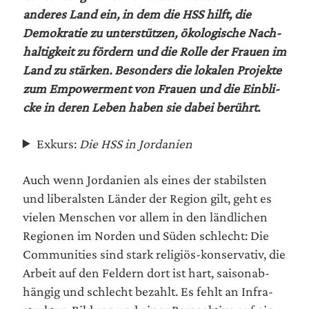
ande­res Land ein, in dem die HSS hilft, die
Demo­kra­tie zu unter­stüt­zen, öko­lo­gi­sche Nach­
hal­tig­keit zu för­dern und die Rol­le der Frau­en im
Land zu stär­ken. Beson­ders die loka­len Pro­jek­te
zum Empower­ment von Frau­en und die Ein­bli­
cke in deren Leben haben sie dabei berührt.
Exkurs:
Die HSS in Jordanien
Auch wenn Jor­da­ni­en als eines der sta­bils­ten
und libe­rals­ten Län­der der Regi­on gilt, geht es
vie­len Men­schen vor allem in den länd­li­chen
Regio­nen im Nor­den und Süden schlecht: Die
Com­mu­ni­ties sind stark reli­gi­ös-kon­ser­va­tiv, die
Arbeit auf den Fel­dern dort ist hart, sai­son­ab­
hän­gig und schlecht bezahlt. Es fehlt an Infra­