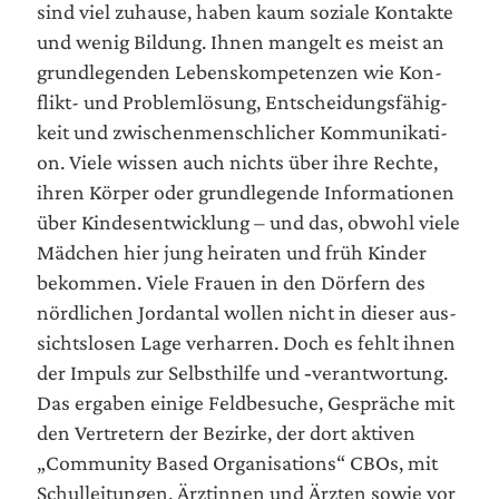
sind viel zuhau­se, haben kaum sozia­le Kon­tak­te
und wenig Bil­dung. Ihnen man­gelt es meist an
grund­le­gen­den Lebens­kom­pe­ten­zen wie Kon­
flikt- und Pro­blem­lö­sung, Ent­schei­dungs­fä­hig­
keit und zwi­schen­mensch­li­cher Kom­mu­ni­ka­ti­
on. Vie­le wis­sen auch nichts über ihre Rech­te,
ihren Kör­per oder grund­le­gen­de Infor­ma­tio­nen
über Kin­des­ent­wick­lung – und das, obwohl vie­le
Mäd­chen hier jung hei­ra­ten und früh Kin­der
bekom­men. Vie­le Frau­en in den Dör­fern des
nörd­li­chen Jor­dan­tal wol­len nicht in die­ser aus­
sichts­lo­sen Lage ver­har­ren. Doch es fehlt ihnen
der Impuls zur Selbst­hil­fe und ‑ver­ant­wor­tung.
Das erga­ben eini­ge Feld­be­su­che, Gesprä­che mit
den Ver­tre­tern der Bezir­ke, der dort akti­ven
„Com­mu­ni­ty Based Orga­ni­sa­ti­ons“ CBOs, mit
Schul­lei­tun­gen, Ärz­tin­nen und Ärz­ten sowie vor