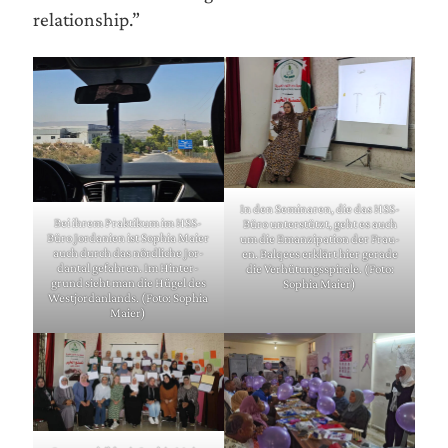
relationship.”
In den Semi­na­ren, die das HSS-
Bei ihrem Prak­ti­kum im HSS-
Büro unter­stützt, geht es auch
Büro Jor­da­ni­en ist Sophia Mai­er
um die Eman­zi­pa­ti­on der Frau­
auch durch das nörd­li­che Jor­
en. Bal­qees erklärt hier gera­de
dan­tal gefah­ren. Im Hin­ter­
die Ver­hü­tungs­spi­ra­le. (Foto:
grund sieht man die Hügel des
Sophia Maier)
West­jor­dan­lands. (Foto: Sophia
Maier)