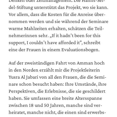
del-Stif­tung unter­stützt das Pro­jekt, wo sie kann.
Vor allem, dass die Kos­ten für die Anrei­se über­
nom­men wer­den und sie wäh­rend der Semi­na­re
war­me Mahl­zei­ten erhal­ten, schät­zen die Teil­
neh­me­rin­nen sehr. „If it hadn’t been for this
sup­port, I couldn’t have affor­ded it”, schreibt
eine der Frau­en in einem Evaluationsbogen.
Auf der zwei­stün­di­gen Fahrt von Amman hoch
in den Nor­den erzählt mir die Pro­jekt­lei­te­rin
Yus­ra Al Jaba­ri von all den Frau­en, die die Semi­
na­re schon besucht haben: Ihre Umstän­de, ihre
Per­spek­ti­ven, die Erleb­nis­se, die sie geschil­dert
haben. Sie umfas­sen eine brei­te Alters­span­ne
zwi­schen 18 und 50 Jah­ren, man­che sind ver­
hei­ra­tet, man­che nicht, die einen sind erwerbs­