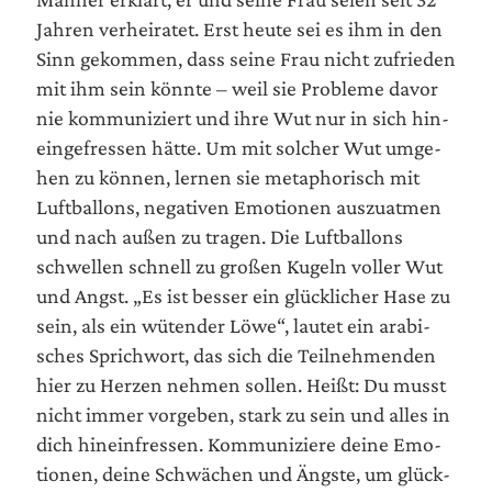
Jah­ren ver­hei­ra­tet. Erst heu­te sei es ihm in den
Sinn gekom­men, dass sei­ne Frau nicht zufrie­den
mit ihm sein könn­te – weil sie Pro­ble­me davor
nie kom­mu­ni­ziert und ihre Wut nur in sich hin­
ein­ge­fres­sen hät­te. Um mit sol­cher Wut umge­
hen zu kön­nen, ler­nen sie meta­pho­risch mit
Luft­bal­lons, nega­ti­ven Emo­tio­nen aus­zu­at­men
und nach außen zu tra­gen. Die Luft­bal­lons
schwel­len schnell zu gro­ßen Kugeln vol­ler Wut
und Angst. „Es ist bes­ser ein glück­li­cher Hase zu
sein, als ein wüten­der Löwe“, lau­tet ein ara­bi­
sches Sprich­wort, das sich die Teil­neh­men­den
hier zu Her­zen neh­men sol­len. Heißt: Du musst
nicht immer vor­ge­ben, stark zu sein und alles in
dich hin­ein­fres­sen. Kom­mu­ni­zie­re dei­ne Emo­
tio­nen, dei­ne Schwä­chen und Ängs­te, um glück­