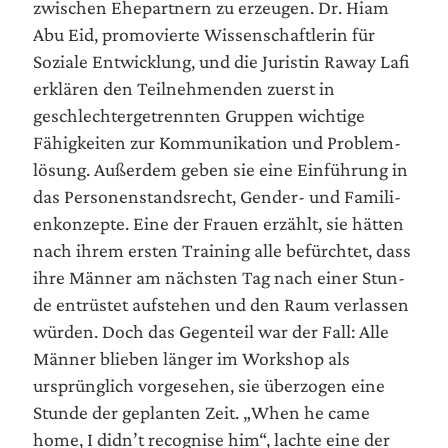
zwi­schen Ehe­part­nern zu erzeu­gen. Dr. Hiam
Abu Eid, pro­mo­vier­te Wis­sen­schaft­le­rin für
Sozia­le Ent­wick­lung, und die Juris­tin Raway Lafi
erklä­ren den Teil­neh­men­den zuerst in
geschlech­ter­ge­trenn­ten Grup­pen wich­ti­ge
Fähig­kei­ten zur Kom­mu­ni­ka­ti­on und Pro­blem­
lö­sung. Außer­dem geben sie eine Ein­füh­rung in
das Per­so­nen­stands­recht, Gen­der- und Fami­li­
en­kon­zep­te. Eine der Frau­en erzählt, sie hät­ten
nach ihrem ers­ten Trai­ning alle befürch­tet, dass
ihre Män­ner am nächs­ten Tag nach einer Stun­
de ent­rüs­tet auf­ste­hen und den Raum ver­las­sen
wür­den. Doch das Gegen­teil war der Fall: Alle
Män­ner blie­ben län­ger im Work­shop als
ursprüng­lich vor­ge­se­hen, sie über­zo­gen eine
Stun­de der geplan­ten Zeit. „When he came
home, I did­n’t reco­g­ni­se him“, lach­te eine der