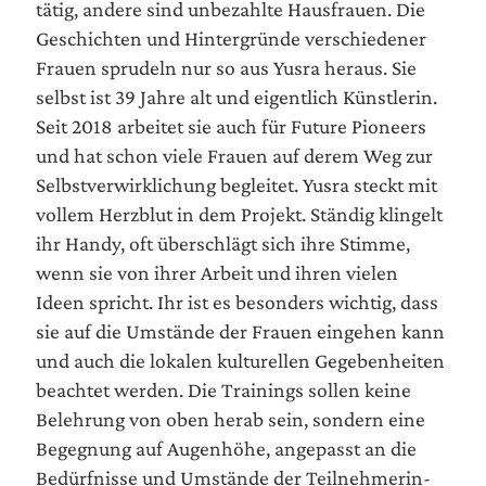
tä­tig, ande­re sind unbe­zahl­te Haus­frau­en. Die
Geschich­ten und Hin­ter­grün­de ver­schie­de­ner
Frau­en spru­deln nur so aus Yus­ra her­aus. Sie
selbst ist 39 Jah­re alt und eigent­lich Künst­le­rin.
Seit 2018 arbei­tet sie auch für Future Pio­neers
und hat schon vie­le Frau­en auf derem Weg zur
Selbst­ver­wirk­li­chung beglei­tet. Yus­ra steckt mit
vol­lem Herz­blut in dem Pro­jekt. Stän­dig klin­gelt
ihr Han­dy, oft über­schlägt sich ihre Stim­me,
wenn sie von ihrer Arbeit und ihren vie­len
Ideen spricht. Ihr ist es beson­ders wich­tig, dass
sie auf die Umstän­de der Frau­en ein­ge­hen kann
und auch die loka­len kul­tu­rel­len Gege­ben­hei­ten
beach­tet wer­den. Die Trai­nings sol­len kei­ne
Beleh­rung von oben her­ab sein, son­dern eine
Begeg­nung auf Augen­hö­he, ange­passt an die
Bedürf­nis­se und Umstän­de der Teil­neh­me­rin­