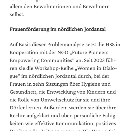
allem den Bewoh­ne­rin­nen und Bewoh­nern
selbst.
Frau­en­för­de­rung im nörd­li­chen Jordantal
Auf Basis die­ser Pro­blem­ana­ly­se setzt die HSS in
Koope­ra­ti­on mit der NGO „Future Pio­neers –
Empowe­ring Com­mu­ni­ties“ an. Seit 2023 füh­
ren sie die Work­shop-Rei­he „Women in Dia­lo­
gue“ im nörd­li­chen Jor­dan­tal durch, bei der
Frau­en in zehn Sit­zun­gen über Hygie­ne und
Gesund­heit, die Ent­wick­lung von Kin­dern und
die Rol­le von Umwelt­schutz für sie und ihre
Dör­fer ler­nen. Außer­dem wer­den sie über ihre
Rech­te auf­ge­klärt und üben per­sön­li­che Fähig­
kei­ten wie effek­ti­ve Kom­mu­ni­ka­ti­on, posi­ti­ves
Den­ken oder Zeit­ma­nage­ment. Die Hanns-Sei­