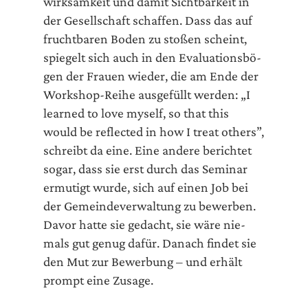
wirk­sam­keit und damit Sicht­bar­keit in
der Gesell­schaft schaf­fen. Dass das auf
frucht­ba­ren Boden zu sto­ßen scheint,
spie­gelt sich auch in den Eva­lua­ti­ons­bö­
gen der Frau­en wie­der, die am Ende der
Work­shop-Rei­he aus­ge­füllt wer­den: „I
lear­ned to love mys­elf, so that this
would be reflec­ted in how I tre­at others”,
schreibt da eine. Eine ande­re berich­tet
sogar, dass sie erst durch das Semi­nar
ermu­tigt wur­de, sich auf einen Job bei
der Gemein­de­ver­wal­tung zu bewer­ben.
Davor hat­te sie gedacht, sie wäre nie­
mals gut genug dafür. Danach fin­det sie
den Mut zur Bewer­bung – und erhält
prompt eine Zusage.