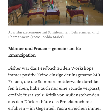
Abschluss­ze­re­mo­nie mit Schü­le­rin­nen, Leh­re­rin­nen und
Ehe­män­nern (Foto: Sophia Maier)
Män­ner und Frau­en – gemein­sam für
Emanzipation
Bis­her war das Feed­back zu den Work­shops
immer posi­tiv. Kei­ne ein­zi­ge der ins­ge­samt 240
Frau­en, die die Semi­na­re mitt­ler­wei­le durch­lau­
fen haben, habe auch nur eine Stun­de ver­passt,
erzählt Yus­ra stolz. Kri­tik von Außen­ste­hen­den
aus den Dör­fern hät­te das Pro­jekt noch nie
erfah­ren – im Gegen­teil: Yus­ra errei­chen immer