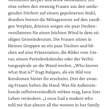
sit­ze neben den zwan­zig Frau­en aus den umlie­
gen­den Dör­fern auf einem gepols­ter­ten Stuhl,
drau­ßen brennt die Mit­tags­son­ne auf den san­di­
gen Vor­platz, drin­nen sor­gen ein paar Decken­
ven­ti­la­to­ren für einen leich­ten Wind in dem sti­
cki­gen Gemein­de­raum. Die Frau­en sit­zen in
klei­nen Grup­pen an ein paar Tischen und bli­
cken auf eine Prä­sen­ta­ti­on, die Bil­der vom Ute­
rus, einem Peri­oden­ka­len­der oder der Ver­hü­
tungs­spi­ra­le an die Wand wer­fen. „Who knows
what that is?“ fragt Bal­qees, als ein Bild von
Kon­do­men hin­ter ihr erscheint. Drei der zwan­
zig Frau­en heben die Hand. Was für Außen­ste­
hen­de selbst­ver­ständ­lich wir­ken mag, kann hier
Leben ver­än­dern. „I once had a stu­dent who
told me that almost all the women in her fami­ly