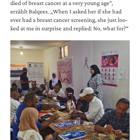
died of breast can­cer at a very young age“,
erzählt Bal­qees. „When I asked her if she had
ever had a breast can­cer scree­ning, she just loo­
ked at me in sur­pri­se and repli­ed: No, what for?“