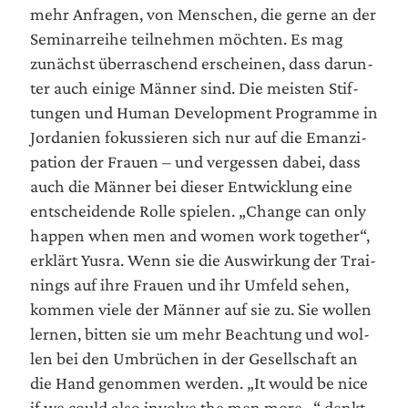
mehr Anfra­gen, von Men­schen, die ger­ne an der
Semi­nar­rei­he teil­neh­men möch­ten. Es mag
zunächst über­ra­schend erschei­nen, dass dar­un­
ter auch eini­ge Män­ner sind. Die meis­ten Stif­
tun­gen und Human Deve­lo­p­ment Pro­gram­me in
Jor­da­ni­en fokus­sie­ren sich nur auf die Eman­zi­
pa­ti­on der Frau­en – und ver­ges­sen dabei, dass
auch die Män­ner bei die­ser Ent­wick­lung eine
ent­schei­den­de Rol­le spie­len. „Chan­ge can only
hap­pen when men and women work tog­e­ther“,
erklärt Yus­ra. Wenn sie die Aus­wir­kung der Trai­
nings auf ihre Frau­en und ihr Umfeld sehen,
kom­men vie­le der Män­ner auf sie zu. Sie wol­len
ler­nen, bit­ten sie um mehr Beach­tung und wol­
len bei den Umbrü­chen in der Gesell­schaft an
die Hand genom­men wer­den. „It would be nice
if we could also invol­ve the men more…“ denkt