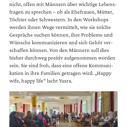
nicht, offen mit Män­nern über wich­ti­ge Lebens­
fra­gen zu spre­chen – ob als Ehe­frau­en, Müt­ter,
Töch­ter oder Schwes­tern. In den Work­shops
wer­den ihnen Wege ver­mit­telt, wie sie sol­che
Gesprä­che suchen kön­nen, ihre Pro­ble­me und
Wün­sche kom­mu­ni­zie­ren und sich Gehör ver­
schaf­fen kön­nen. Von den Män­nern soll dies
bis­her durch­weg posi­tiv auf­ge­nom­men wor­den
sein. Sie sind froh, dass eine offe­ne Kom­mu­ni­
ka­ti­on in ihre Fami­li­en getra­gen wird. „Hap­py
wife, hap­py life“ lacht Yusra.