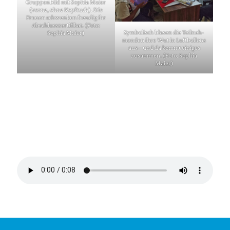
Grup­pen­bild mit Sophia Mai­er
(vor­ne, ohne Kopf­tuch). Die
Frau­en schwen­ken freu­dig ihr
Abschluss­zer­ti­fi­kat. (Foto:
Sym­bo­lisch bla­sen die Teil­neh­
Sophia Maier)
men­den ihre Wut in Luft­bal­lons
aus – und da kommt eini­ges
zusam­men. (Foto: Sophia
Maier)