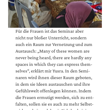
Für die Frau­en ist das Semi­nar aber
nicht nur blo­ßer Unter­richt, son­dern
auch ein Raum zur Ver­net­zung und zum
Aus­tausch: „Many of the­se women are
never being heard, the­re are hard­ly any
spaces in which they can express them­
sel­ves“, erklärt mir Yus­ra. In den Semi­
na­ren wird ihnen die­ser Raum gebo­ten,
in dem sie Ideen aus­tau­schen und ihre
Gefühls­welt offen­le­gen kön­nen. Indem
die Frau­en ermu­tigt wer­den, sich zu ent­
fal­ten, sol­len sie es auch zu mehr Selbst­