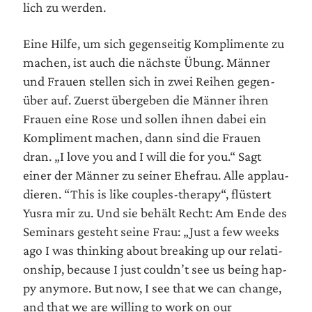
lich zu werden.
Eine Hil­fe, um sich gegen­sei­tig Kom­pli­men­te zu
machen, ist auch die nächs­te Übung. Män­ner
und Frau­en stel­len sich in zwei Rei­hen gegen­
über auf. Zuerst über­ge­ben die Män­ner ihren
Frau­en eine Rose und sol­len ihnen dabei ein
Kom­pli­ment machen, dann sind die Frau­en
dran. „I love you and I will die for you.“ Sagt
einer der Män­ner zu sei­ner Ehe­frau. Alle applau­
die­ren. “This is like cou­ples-the­ra­py“, flüs­tert
Yus­ra mir zu. Und sie behält Recht: Am Ende des
Semi­nars gesteht sei­ne Frau: „Just a few weeks
ago I was thin­king about brea­king up our rela­ti­
onship, becau­se I just couldn’t see us being hap­
py any­mo­re. But now, I see that we can chan­ge,
and that we are wil­ling to work on our