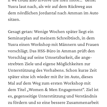
Yus­ra laut nach, als wir auf dem Rück­weg aus
dem nörd­li­chen Jor­dan­tal nach Amman im Auto
sitzen.
Gesagt getan: Weni­ge Wochen spä­ter liegt ein
Semi­nar­plan auf mei­nem Schreib­tisch, in dem
Yus­ra einen Work­shop mit Män­nern und Frau­en
vor­schlägt. Das HSS-Büro in Amman prüft den
Vor­schlag auf sei­ne Umsetz­bar­keit, die ange­
streb­ten Zie­le und eige­ne Mög­lich­kei­ten zur
Unter­stüt­zung des Vor­ha­bens. Schon kur­ze Zeit
spä­ter sit­ze ich wie­der mit ihr im Auto, die­ses
Mal auf dem Weg zum ers­ten Work­shop mit
dem Titel „Women & Men Enga­ge­ment“. Ziel ist
es, gegen­sei­ti­ge Unter­stüt­zung und Ver­ständ­nis
zu för­dern und so eine bes­se­re Zusam­men­ar­beit