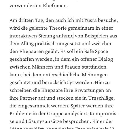
ver­wun­der­ten Ehefrauen.
Am drit­ten Tag, den auch ich mit Yus­ra besu­che,
wird die gelern­te Theo­rie gemein­sam in einer
inter­ak­ti­ven Sit­zung anhand von Bei­spie­len aus
dem All­tag prak­tisch umge­setzt und zwi­schen
den Ehe­paa­ren geübt. Es soll ein Safe Space
geschaf­fen wer­den, in dem ein offe­ner Dia­log
zwi­schen Män­nern und Frau­en statt­fin­den
kann, bei dem unter­schied­li­che Mei­nun­gen
geschätzt und berück­sich­tigt wer­den. Hier­zu
schrei­ben die Ehe­paa­re ihre Erwar­tun­gen an
ihre Part­ner auf und ste­cken sie in Umschlä­ge,
die ein­ge­sam­melt wer­den. Spä­ter wer­den ihre
Pro­ble­me in der Grup­pe ana­ly­siert, Kom­pro­mis­
se und Lösungs­an­sät­ze bespro­chen. Einer der
Män­ner erklärt, er und sei­ne Frau sei­en seit 32