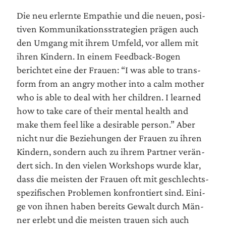
Die neu erlern­te Empa­thie und die neu­en, posi­
ti­ven Kom­mu­ni­ka­ti­ons­stra­te­gien prä­gen auch
den Umgang mit ihrem Umfeld, vor allem mit
ihren Kin­dern. In einem Feed­back-Bogen
berich­tet eine der Frau­en: “I was able to trans­
form from an angry mother into a calm mother
who is able to deal with her child­ren. I lear­ned
how to take care of their men­tal health and
make them feel like a desi­ra­ble per­son.” Aber
nicht nur die Bezie­hun­gen der Frau­en zu ihren
Kin­dern, son­dern auch zu ihrem Part­ner ver­än­
dert sich. In den vie­len Work­shops wur­de klar,
dass die meis­ten der Frau­en oft mit geschlechts­
spe­zi­fi­schen Pro­ble­men kon­fron­tiert sind. Eini­
ge von ihnen haben bereits Gewalt durch Män­
ner erlebt und die meis­ten trau­en sich auch