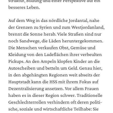
struk­tur, Bil­dung und einer Per­spek­ti­ve auf ein
bes­se­res Leben.
Auf dem Weg in das nörd­li­che Jor­dan­tal, nahe
der Gren­zen zu Syri­en und zum West­jor­dan­land,
brennt die Son­ne her­ab. Vie­le Stra­ßen sind nur
noch Sand­we­ge, die Läden her­un­ter­ge­kom­men.
Die Men­schen ver­kau­fen Obst, Gemü­se und
Klei­dung von den Lade­flä­chen ihrer ver­beul­ten
Pick­ups. An den Ampeln klop­fen Kin­der an die
Auto­schei­ben und bet­teln um Geld. Genau hier,
in den abge­häng­ten Regio­nen weit abseits der
Haupt­stadt kann die HSS mit ihrem Fokus auf
Dezen­tra­li­sie­rung anset­zen. Vor allem Frau­en
haben es in die­ser Regi­on schwer. Tra­di­tio­nel­le
Geschlech­ter­rol­len ver­hin­dern oft deren poli­ti­
sche, sozia­le und wirt­schaft­li­che Teil­ha­be: Sie