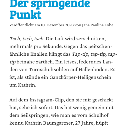
Der springende
Punkt
Veröffentlicht am 10. Dezember 2023 von Jana Paulina Lobe
Tsch, tsch, tsch
. Die Luft wird zer­schnit­ten,
mehr­mals pro Sekun­de. Gegen das peit­schen­
ähn­li­che Knal­len klingt das
Tap-tip, tap-tip, tap-
tip
bei­na­he zärt­lich. Ein lei­ses, federn­des Lan­
den von Turn­schuh­soh­len auf Hal­len­bo­den. Es
ist, als stün­de ein Ganz­kör­per-Hei­li­gen­schein
um Kathrin.
Auf dem Insta­gram-Clip, den sie mir geschickt
hat, sehe ich sofort: Das hat wenig gemein mit
dem Seil­sprin­gen, wie man es vom Schul­hof
kennt. Kath­rin Baum­gart­ner, 27 Jah­re, hüpft