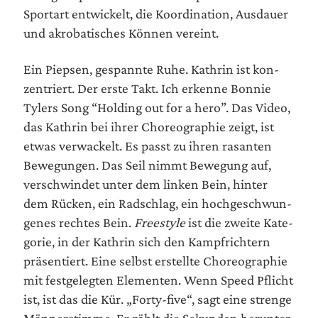
Sport­art ent­wi­ckelt, die Koor­di­na­ti­on, Aus­dau­er
und akro­ba­ti­sches Kön­nen vereint.
Ein Piep­sen, gespann­te Ruhe. Kath­rin ist kon­
zen­triert. Der ers­te Takt. Ich erken­ne Bon­nie
Tylers Song “Hol­ding out for a hero”. Das Video,
das Kath­rin bei ihrer Cho­reo­gra­phie zeigt, ist
etwas ver­wa­ckelt. Es passt zu ihren rasan­ten
Bewe­gun­gen. Das Seil nimmt Bewe­gung auf,
ver­schwin­det unter dem lin­ken Bein, hin­ter
dem Rücken, ein Rad­schlag, ein hoch­ge­schwun­
ge­nes rech­tes Bein.
Free­style
ist die zwei­te Kate­
go­rie, in der Kath­rin sich den Kampf­rich­tern
prä­sen­tiert. Eine selbst erstell­te Cho­reo­gra­phie
mit fest­ge­leg­ten Ele­men­ten. Wenn Speed Pflicht
ist, ist das die Kür. „For­ty-five“, sagt eine stren­ge