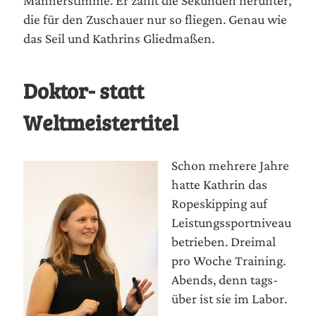
Män­ner­stim­me. Er zählt die Sekun­den her­un­ter,
die für den Zuschau­er nur so flie­gen. Genau wie
das Seil und Kath­rins Gliedmaßen.
Doktor- statt
Weltmeistertitel
Schon meh­re­re Jah­re
hat­te Kath­rin das
Ropeskip­ping auf
Leis­tungs­sport­ni­veau
betrie­ben. Drei­mal
pro Woche Trai­ning.
Abends, denn tags­
über ist sie im Labor.