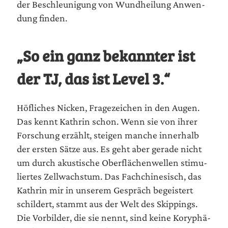
der Beschleu­ni­gung von Wund­hei­lung Anwen­
dung finden.
„So ein ganz bekannter ist
der TJ, das ist Level 3.“
Höf­li­ches Nicken, Fra­ge­zei­chen in den Augen.
Das kennt Kath­rin schon. Wenn sie von ihrer
For­schung erzählt, stei­gen man­che inner­halb
der ers­ten Sät­ze aus. Es geht aber gera­de nicht
um durch akus­ti­sche Ober­flä­chen­wel­len sti­mu­
lier­tes Zell­wachs­tum. Das Fach­chi­ne­sisch, das
Kath­rin mir in unse­rem Gespräch begeis­tert
schil­dert, stammt aus der Welt des Skip­pings.
Die Vor­bil­der, die sie nennt, sind kei­ne Kory­phä­