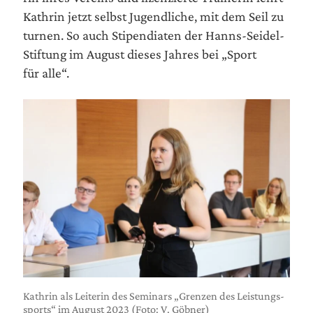
Kath­rin jetzt selbst Jugend­li­che, mit dem Seil zu
tur­nen. So auch Sti­pen­dia­ten der Hanns-Sei­del-
Stif­tung im August die­ses Jah­res bei „Sport
für alle“.
Kath­rin als Lei­te­rin des Semi­nars „Gren­zen des Leis­tungs­
sports“ im August 2023 (Foto: V. Göbner)