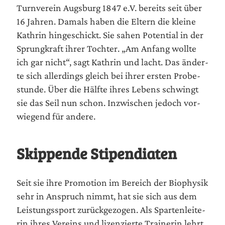
Turn­ver­ein Augs­burg 1847 e.V. bereits seit über
16 Jah­ren. Damals haben die Eltern die klei­ne
Kath­rin hin­ge­schickt. Sie sahen Poten­ti­al in der
Sprung­kraft ihrer Toch­ter. „Am Anfang woll­te
ich gar nicht“, sagt Kath­rin und lacht. Das änder­
te sich aller­dings gleich bei ihrer ers­ten Pro­be­
stun­de. Über die Hälf­te ihres Lebens schwingt
sie das Seil nun schon. Inzwi­schen jedoch vor­
wie­gend für andere.
Skippende Stipendiaten
Seit sie ihre Pro­mo­ti­on im Bereich der Bio­phy­sik
sehr in Anspruch nimmt, hat sie sich aus dem
Leis­tungs­sport zurück­ge­zo­gen. Als Spar­ten­lei­te­
rin ihres Ver­eins und lizen­zier­te Trai­ne­rin lehrt