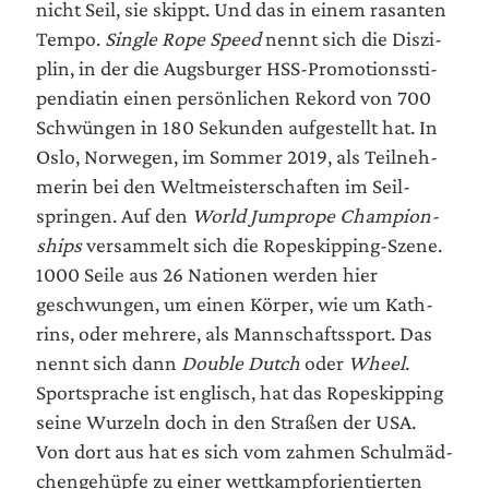
nicht Seil, sie skippt. Und das in einem rasan­ten
Tem­po.
Sin­gle Rope Speed
nennt sich die Dis­zi­
plin, in der die Augs­bur­ger HSS-Pro­mo­ti­ons­sti­
pen­dia­tin einen per­sön­li­chen Rekord von 700
Schwün­gen in 180 Sekun­den auf­ge­stellt hat. In
Oslo, Nor­we­gen, im Som­mer 2019, als Teil­neh­
me­rin bei den Welt­meis­ter­schaf­ten im Seil­
sprin­gen. Auf den
World Jum­pro­pe Cham­pi­on­
ships
ver­sam­melt sich die Ropeskip­ping-Sze­ne.
1000 Sei­le aus 26 Natio­nen wer­den hier
geschwun­gen, um einen Kör­per, wie um Kath­
rins, oder meh­re­re, als Mann­schafts­sport. Das
nennt sich dann
Dou­ble Dutch
oder
Wheel
.
Sport­spra­che ist eng­lisch, hat das Ropeskip­ping
sei­ne Wur­zeln doch in den Stra­ßen der USA.
Von dort aus hat es sich vom zah­men Schul­mäd­
chen­ge­hüp­fe zu einer wett­kampf­ori­en­tier­ten