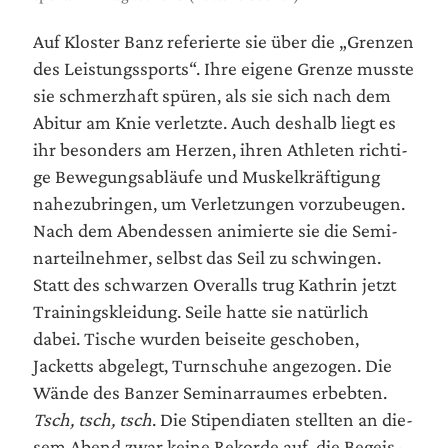
Auf Klos­ter Banz refe­rier­te sie über die „Gren­zen
des Leis­tungs­sports“. Ihre eige­ne Gren­ze muss­te
sie schmerz­haft spü­ren, als sie sich nach dem
Abitur am Knie ver­letz­te. Auch des­halb liegt es
ihr beson­ders am Her­zen, ihren Ath­le­ten rich­ti­
ge Bewe­gungs­ab­läu­fe und Mus­kel­kräf­ti­gung
nahe­zu­brin­gen, um Ver­let­zun­gen vor­zu­beu­gen.
Nach dem Abend­essen ani­mier­te sie die Semi­
nar­teil­neh­mer, selbst das Seil zu schwin­gen.
Statt des schwar­zen Over­alls trug Kath­rin jetzt
Trai­nings­klei­dung. Sei­le hat­te sie natür­lich
dabei. Tische wur­den bei­sei­te gescho­ben,
Jacketts abge­legt, Turn­schu­he ange­zo­gen. Die
Wän­de des Ban­zer Semi­nar­rau­mes erbeb­ten.
Tsch, tsch, tsch
. Die Sti­pen­dia­ten stell­ten an die­
sem Abend zwar kei­ne Rekor­de auf, die Begeis­