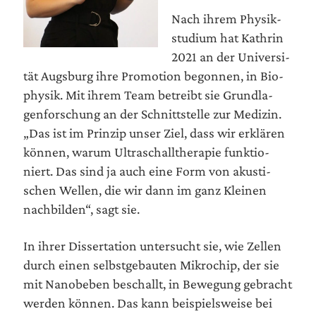
Nach ihrem Phy­sik­
stu­di­um hat Kath­rin
2021 an der Uni­ver­si­
tät Augs­burg ihre Pro­mo­ti­on begon­nen, in Bio­
phy­sik. Mit ihrem Team betreibt sie Grund­la­
gen­for­schung an der Schnitt­stel­le zur Medi­zin.
„Das ist im Prin­zip unser Ziel, dass wir erklä­ren
kön­nen, war­um Ultra­schall­the­ra­pie funk­tio­
niert. Das sind ja auch eine Form von akus­ti­
schen Wel­len, die wir dann im ganz Klei­nen
nach­bil­den“, sagt sie.
In ihrer Dis­ser­ta­ti­on unter­sucht sie, wie Zel­len
durch einen selbst­ge­bau­ten Mikro­chip, der sie
mit Nano­be­ben beschallt, in Bewe­gung gebracht
wer­den kön­nen. Das kann bei­spiels­wei­se bei