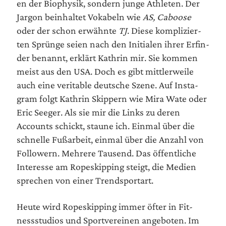
en der Bio­phy­sik, son­dern jun­ge Ath­le­ten. Der
Jar­gon beinhal­tet Voka­beln wie
AS, Caboo­se
oder der schon erwähn­te
TJ
. Die­se kom­pli­zier­
ten Sprün­ge sei­en nach den Initia­len ihrer Erfin­
der benannt, erklärt Kath­rin mir. Sie kom­men
meist aus den USA. Doch es gibt mitt­ler­wei­le
auch eine veri­ta­ble deut­sche Sze­ne. Auf Insta­
gram folgt Kath­rin Skip­pern wie Mira Wate oder
Eric See­ger. Als sie mir die Links zu deren
Accounts schickt, stau­ne ich. Ein­mal über die
schnel­le Fuß­ar­beit, ein­mal über die Anzahl von
Fol­lo­wern. Meh­re­re Tau­send. Das öffent­li­che
Inter­es­se am Ropeskip­ping steigt, die Medi­en
spre­chen von einer Trendsportart.
Heu­te wird Ropeskip­ping immer öfter in Fit­
ness­stu­di­os und Sport­ver­ei­nen ange­bo­ten. Im