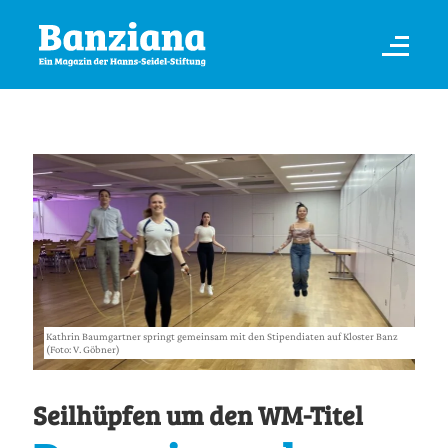
Kathrin Baumgartner springt gemeinsam mit den Stipendiaten auf Kloster Banz
(Foto: V. Göbner)
Seilhüpfen um den WM-Titel